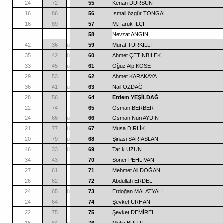
24
72
55
Kenan DURSUN
16
86
56
İsmail özgür TONGAL
16
89
57
M.Faruk İLÇİ
58
Nevzat ANGIN
42
36
ü
59
Murat TÜRKİLLİ
35
42
ü
60
Ahmet ÇETİNBİLEK
33
45
ü
61
Oğuz Alp KÖSE
29
53
62
Ahmet KARAKAYA
36
41
ü
63
Nail ÖZDAĞ
28
56
64
Erdem YEŞİLDAĞ
22
74
65
Osman BERBER
24
66
ü
66
Osman Nuri AYDIN
21
77
ü
67
Musa DİRLİK
20
79
ü
68
Şinasi SARIASLAN
46
33
ü
69
Tarık UZUN
34
43
70
Soner PEHLİVAN
27
61
71
Mehmet Ali DOĞAN
26
62
72
Abdullah ERDEL
24
65
ü
73
Erdoğan MALATYALI
24
64
74
Şevket URHAN
22
75
75
Şevket DEMİREL
16
84
ü
76
Metin BULUT