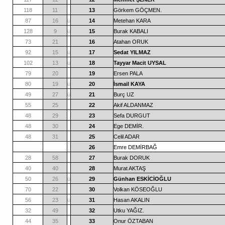
118
11
13
Görkem GÖÇMEN.
87
16
ü
14
Metehan KARA
128
9
ü
15
Burak KABALI
73
21
16
Atahan ORUK
92
15
ü
17
Sedat YILMAZ
102
13
ü
18
Tayyar Macit UYSAL
79
20
19
Ersen PALA
80
19
ü
20
İsmail KAYA
49
27
ü
21
Burç UZ
55
25
22
Akif ALDANMAZ
48
29
23
Sefa DURGUT
48
30
24
Ege DEMİR.
48
31
25
Celil ADAR
26
Emre DEMİRBAĞ
28
58
27
Burak DORUK
40
40
28
Murat AKTAŞ
50
26
ü
29
Günhan ESKİCİOĞLU
70
22
30
Volkan KÖSEOĞLU
56
23
ü
31
Hasan AKALIN
32
49
32
Utku YAĞIZ.
44
35
33
Onur ÖZTABAN