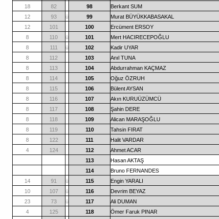
18
82
98
Berkant SUM
12
93
ü
99
Murat BÜYÜKKABASAKAL
12
101
100
Ercüment ERSOY
8
110
ü
101
Mert HACIRECEPOĞLU
8
111
ü
102
Kadir UYAR
8
112
103
Anıl TUNA
8
113
104
Abdurrahman KAÇMAZ
8
114
105
Oğuz ÖZRUH
8
115
106
Bülent AYSAN
8
116
107
Akın KURUÜZÜMCÜ
8
117
108
Şahin DERE
8
118
109
Alican MARAŞOĞLU
8
119
110
Tahsin FIRAT
8
122
111
Halit VARDAR
4
124
112
Ahmet ACAR
113
Hasan AKTAŞ
114
Bruno FERNANDES
14
91
ü
115
Engin YARALI
10
107
ü
116
Devrim BEYAZ
23
73
ü
117
Ali DUMAN
4
125
118
Ömer Faruk PINAR