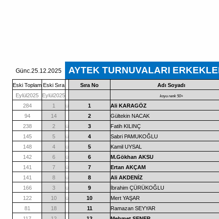
AYTEK TURNUVALARI ERKEKLER
Günc.25.12.2025
Eski Toplam
Eski Sıra
Sıra No
Adı Soyadı
Eylül2025
Eylül2025
koyu renk 50+
284
1
ü
1
Ali KARAGÖZ
94
14
2
Gültekin NACAK
238
2
ü
3
Fatih KILINÇ
145
5
ü
4
Sabri PAMUKOĞLU
148
4
ü
5
Kamil UYSAL
142
6
ü
6
M.Gökhan AKSU
141
7
ü
7
Ertan AKÇAM
141
8
ü
8
Ali AKDENİZ
166
3
ü
9
İbrahim ÇÜRÜKOĞLU
122
10
ü
10
Mert YAŞAR
81
18
11
Ramazan SEYYAR
117
12
12
Mehmet ŞENER