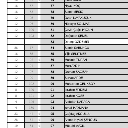
16
87
77
Niyaz KOÇ
16
88
78
Samir MESİÇ
12
95
79
Ozan KAYAKÜÇÜK
12
96
80
Hüseyin SOLMAZ
12
100
81
Çevik Çağrı İYİGÜN
12
103
82
Doğucan ŞENEL
83
Direnç ÖZDEMİR
86
17
84
Semih SABUNCU
16
85
85
Yiğit SEKİTMEZ
12
92
ü
86
Muhittin TURAN
12
94
87
Mert AYDIN
12
97
88
Osman SAĞBAN
12
99
89
Servet ARDE
12
102
90
Muharrem ÇELİKSOY
8
120
91
İbrahim ERDEM
8
121
92
İbrahim KÖSE
4
126
93
Abdullah KARACA
4
130
94
ismail HAYMANA
33
44
ü
95
Çağdaş AKGÜLLÜ
28
54
ü
96
Ahmet Niyazi ŞENGÜN
19
81
ü
97
Mücahit AVCIL