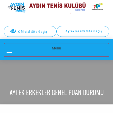
Aytek Resmi Site Geçiş
Official Site Geçiş
Toggle
Menü
navigation
AYTEK ERKEKLER GENEL PUAN DURUMU