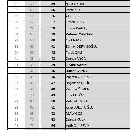
41
39
ü
34
Nadir ÖZDAĞ
32
50
35
Pamir KIR
32
51
36
Ali TEKEŞ
28
57
37
Erman ORTA
55
24
ü
38
Erman AVANAŞ
30
52
ü
39
Mehmet CANDAN
28
55
40
Ata ERTAN
24
68
41
Türkay DERVİŞOĞLU
20
80
42
Faruk ÇAM.
41
38
ü
43
Osman ARGA
44
34
ü
44
Levent ŞAHİN
41
37
ü
45
Bülent GÜNEL
47
32
46
Mustafa ÖZDEMİR
33
46
47
Doğancan ÇELİK
33
47
ü
48
Mustafa ÖZMEN
21
78
49
Eray ERSÖZ
24
63
50
Mehmet EGELİ
24
67
51
Kaya BULUTOĞLU
24
69
52
Ali ALAGÖZ
24
70
53
Osman KULA
24
71
54
Melih GÜLSEVİN