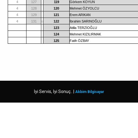
4
127
119
Görkem KOYUN
4
128
120
Mehmet ÖZYOLCU
4
129
121
Erem ARIKAN
4
131
ü
122
İbrahim SARINOĞLU
123
Atilla TERZİOĞLU
124
Mehmet KIZILIRMAK
125
Fatih ÖZBAY
İyi Servis, İyi Sonuç.. |
Akbim Bilgisayar