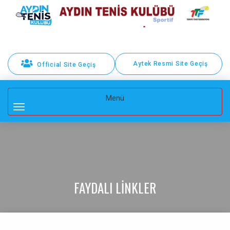
Aytek Resmi Site Geçiş
Official Site Geçiş
Toggle
Menü
navigation
FAYDALI LINKLER