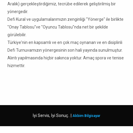
Aralık) gerçekleştirdiğimiz, tecrübe edilerek geliştirilmiş bir
yönergedir.
Defi Kural ve uygulamalarımızın zenginliği "Yönerge" ile birlikte
"Onay Tablosu"ve "Oyuncu Tablosu"nda net bir şekilde
görülebilir.
Türkiye'nin en kapsamlı ve en çok maç oynanan ve en disiplinli
Defi Turnuvamızın yönergesinin son hali yayında sunulmuştur.
Alıntı yapılmasında hiçbir sakınca yoktur. Amaç spora ve tenise
hizmettir.
İyi Servis, İyi Sonuç.. |
Akbim Bilgisayar