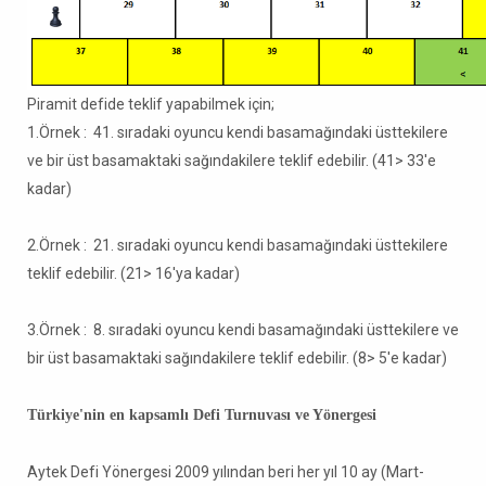
Piramit defide teklif yapabilmek için;
1.Örnek : 41. sıradaki oyuncu kendi basamağındaki üsttekilere
ve bir üst basamaktaki sağındakilere teklif edebilir. (41> 33'e
kadar)
2.Örnek : 21. sıradaki oyuncu kendi basamağındaki üsttekilere
teklif edebilir. (21> 16'ya kadar)
3.Örnek : 8. sıradaki oyuncu kendi basamağındaki üsttekilere ve
bir üst basamaktaki sağındakilere teklif edebilir. (8> 5'e kadar)
Türkiye'nin en kapsamlı Defi Turnuvası ve Yönergesi
Aytek Defi Yönergesi 2009 yılından beri her yıl 10 ay (Mart-