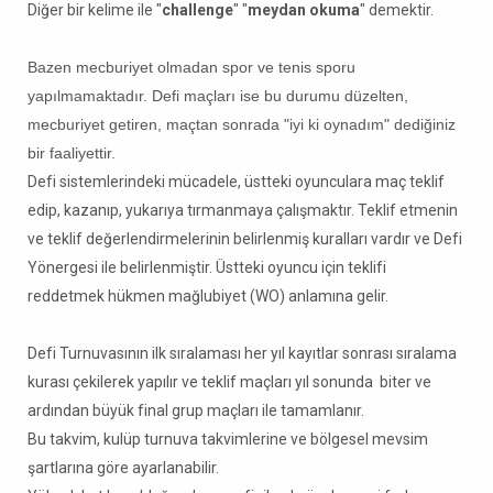
Diğer bir kelime ile "
challenge
" "
meydan okuma
" demektir.
Bazen mecburiyet olmadan spor ve tenis sporu
yapılmamaktadır. Defi maçları ise bu durumu düzelten,
mecburiyet getiren, maçtan sonrada "iyi ki oynadım" dediğiniz
bir faaliyettir.
Defi sistemlerindeki mücadele, üstteki oyunculara maç teklif
edip, kazanıp, yukarıya tırmanmaya çalışmaktır. Teklif etmenin
ve teklif değerlendirmelerinin belirlenmiş kuralları vardır ve Defi
Yönergesi ile belirlenmiştir. Üstteki oyuncu için teklifi
reddetmek hükmen mağlubiyet (WO) anlamına gelir.
Defi Turnuvasının ilk sıralaması her yıl kayıtlar sonrası sıralama
kurası çekilerek yapılır ve teklif maçları yıl sonunda biter ve
ardından büyük final grup maçları ile tamamlanır.
Bu takvim, kulüp turnuva takvimlerine ve bölgesel mevsim
şartlarına göre ayarlanabilir.