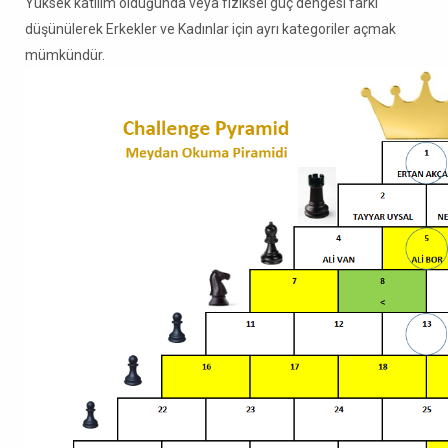
Yüksek katılım olduğunda veya fiziksel güç dengesi farkı
düşünülerek Erkekler ve Kadınlar için ayrı kategoriler açmak
mümkündür.