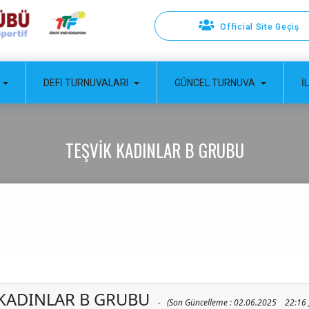
Official Site Geçiş
DEFI TURNUVALARI
GÜNCEL TURNUVA
İ
TEŞVIK KADINLAR B GRUBU