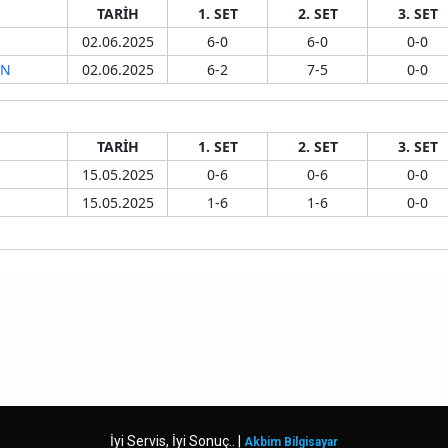
İyi Servis, İyi Sonuç.. |
Akbim Bilgisayar