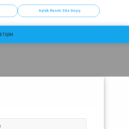
Aytek Resmi Site Geçiş
LETIŞIM