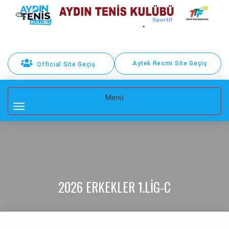
Aytek Resmi Site Geçiş
Official Site Geçiş
Toggle
Menü
navigation
2026 ERKEKLER 1.LIG-C