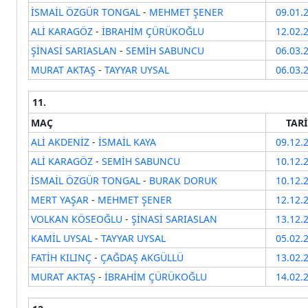
İSMAİL ÖZGÜR TONGAL
-
MEHMET ŞENER
09.01.
ALİ KARAGÖZ
-
İBRAHİM ÇÜRÜKOĞLU
12.02.
ŞİNASİ SARIASLAN
-
SEMİH SABUNCU
06.03.
MURAT AKTAŞ
-
TAYYAR UYSAL
06.03.
11.
MAÇ
TAR
ALİ AKDENİZ
-
İSMAİL KAYA
09.12.
ALİ KARAGÖZ
-
SEMİH SABUNCU
10.12.
İSMAİL ÖZGÜR TONGAL
-
BURAK DORUK
10.12.
MERT YAŞAR
-
MEHMET ŞENER
12.12.
VOLKAN KÖSEOĞLU
-
ŞİNASİ SARIASLAN
13.12.
KAMİL UYSAL
-
TAYYAR UYSAL
05.02.
FATİH KILINÇ
-
ÇAĞDAŞ AKGÜLLÜ
13.02.
MURAT AKTAŞ
-
İBRAHİM ÇÜRÜKOĞLU
14.02.