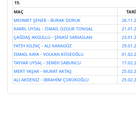
15.
MAÇ
TAR
MEHMET ŞENER
-
BURAK DORUK
26.11.
KAMİL UYSAL
-
İSMAİL ÖZGÜR TONGAL
21.01.
ÇAĞDAŞ AKGÜLLÜ
-
ŞİNASİ SARIASLAN
23.01.
FATİH KILINÇ
-
ALİ KARAGÖZ
29.01.
İSMAİL KAYA
-
VOLKAN KÖSEOĞLU
01.02.
TAYYAR UYSAL
-
SEMİH SABUNCU
17.02.
MERT YAŞAR
-
MURAT AKTAŞ
25.02.
ALİ AKDENİZ
-
İBRAHİM ÇÜRÜKOĞLU
25.02.