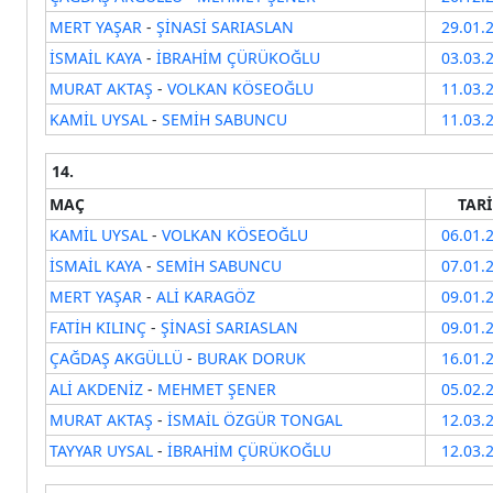
MERT YAŞAR
-
ŞİNASİ SARIASLAN
29.01.
İSMAİL KAYA
-
İBRAHİM ÇÜRÜKOĞLU
03.03.
MURAT AKTAŞ
-
VOLKAN KÖSEOĞLU
11.03.
KAMİL UYSAL
-
SEMİH SABUNCU
11.03.
14.
MAÇ
TAR
KAMİL UYSAL
-
VOLKAN KÖSEOĞLU
06.01.
İSMAİL KAYA
-
SEMİH SABUNCU
07.01.
MERT YAŞAR
-
ALİ KARAGÖZ
09.01.
FATİH KILINÇ
-
ŞİNASİ SARIASLAN
09.01.
ÇAĞDAŞ AKGÜLLÜ
-
BURAK DORUK
16.01.
ALİ AKDENİZ
-
MEHMET ŞENER
05.02.
MURAT AKTAŞ
-
İSMAİL ÖZGÜR TONGAL
12.03.
TAYYAR UYSAL
-
İBRAHİM ÇÜRÜKOĞLU
12.03.