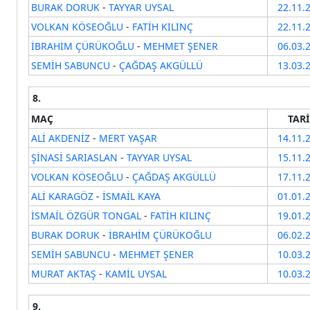
BURAK DORUK
-
TAYYAR UYSAL
22.11.
VOLKAN KÖSEOĞLU
-
FATİH KILINÇ
22.11.
İBRAHİM ÇÜRÜKOĞLU
-
MEHMET ŞENER
06.03.
SEMİH SABUNCU
-
ÇAĞDAŞ AKGÜLLÜ
13.03.
8.
MAÇ
TAR
ALİ AKDENİZ
-
MERT YAŞAR
14.11.
ŞİNASİ SARIASLAN
-
TAYYAR UYSAL
15.11.
VOLKAN KÖSEOĞLU
-
ÇAĞDAŞ AKGÜLLÜ
17.11.
ALİ KARAGÖZ
-
İSMAİL KAYA
01.01.
İSMAİL ÖZGÜR TONGAL
-
FATİH KILINÇ
19.01.
BURAK DORUK
-
İBRAHİM ÇÜRÜKOĞLU
06.02.
SEMİH SABUNCU
-
MEHMET ŞENER
10.03.
MURAT AKTAŞ
-
KAMİL UYSAL
10.03.
9.