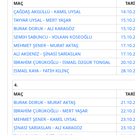
MAÇ
TAR
ÇAĞDAŞ AKGÜLLÜ
-
KAMİL UYSAL
14.10.
TAYYAR UYSAL
-
MERT YAŞAR
15.10.
BURAK DORUK
-
ALİ KARAGÖZ
15.10.
SEMİH SABUNCU
-
VOLKAN KÖSEOĞLU
15.10.
MEHMET ŞENER
-
MURAT AKTAŞ
17.10.
ALİ AKDENİZ
-
ŞİNASİ SARIASLAN
17.10.
İBRAHİM ÇÜRÜKOĞLU
-
İSMAİL ÖZGÜR TONGAL
20.10.
İSMAİL KAYA
-
FATİH KILINÇ
28.10.
4.
MAÇ
TAR
BURAK DORUK
-
MURAT AKTAŞ
21.10.
İBRAHİM ÇÜRÜKOĞLU
-
MERT YAŞAR
22.10.
MEHMET ŞENER
-
KAMİL UYSAL
23.10.
ŞİNASİ SARIASLAN
-
ALİ KARAGÖZ
23.10.