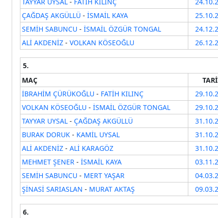
TAYYAR UYSAL
-
FATİH KILINÇ
24.10.
ÇAĞDAŞ AKGÜLLÜ
-
İSMAİL KAYA
25.10.
SEMİH SABUNCU
-
İSMAİL ÖZGÜR TONGAL
24.12.
ALİ AKDENİZ
-
VOLKAN KÖSEOĞLU
26.12.
5.
MAÇ
TAR
İBRAHİM ÇÜRÜKOĞLU
-
FATİH KILINÇ
29.10.
VOLKAN KÖSEOĞLU
-
İSMAİL ÖZGÜR TONGAL
29.10.
TAYYAR UYSAL
-
ÇAĞDAŞ AKGÜLLÜ
31.10.
BURAK DORUK
-
KAMİL UYSAL
31.10.
ALİ AKDENİZ
-
ALİ KARAGÖZ
31.10.
MEHMET ŞENER
-
İSMAİL KAYA
03.11.
SEMİH SABUNCU
-
MERT YAŞAR
04.03.
ŞİNASİ SARIASLAN
-
MURAT AKTAŞ
09.03.
6.