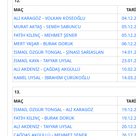
12.
MAÇ
TAR
ALİ KARAGÖZ
-
VOLKAN KÖSEOĞLU
04.12.
MURAT AKTAŞ
-
SEMİH SABUNCU
05.12.
FATİH KILINÇ
-
MEHMET ŞENER
05.12.
MERT YAŞAR
-
BURAK DORUK
06.12.
İSMAİL ÖZGÜR TONGAL
-
ŞİNASİ SARIASLAN
14.01.
İSMAİL KAYA
-
TAYYAR UYSAL
23.01.
ALİ AKDENİZ
-
ÇAĞDAŞ AKGÜLLÜ
10.02.
KAMİL UYSAL
-
İBRAHİM ÇÜRÜKOĞLU
14.03.
13.
MAÇ
TAR
İSMAİL ÖZGÜR TONGAL
-
ALİ KARAGÖZ
19.12.
FATİH KILINÇ
-
BURAK DORUK
19.12.
ALİ AKDENİZ
-
TAYYAR UYSAL
20.12.
ÇAĞDAŞ AKGÜLLÜ
-
MEHMET ŞENER
26.12.