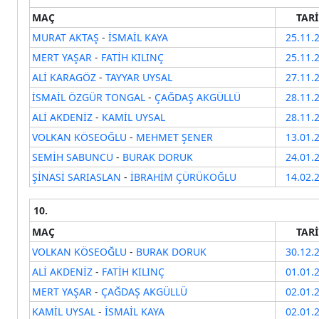
MAÇ
TAR
MURAT AKTAŞ
-
İSMAİL KAYA
25.11.
MERT YAŞAR
-
FATİH KILINÇ
25.11.
ALİ KARAGÖZ
-
TAYYAR UYSAL
27.11.
İSMAİL ÖZGÜR TONGAL
-
ÇAĞDAŞ AKGÜLLÜ
28.11.
ALİ AKDENİZ
-
KAMİL UYSAL
28.11.
VOLKAN KÖSEOĞLU
-
MEHMET ŞENER
13.01.
SEMİH SABUNCU
-
BURAK DORUK
24.01.
ŞİNASİ SARIASLAN
-
İBRAHİM ÇÜRÜKOĞLU
14.02.
10.
MAÇ
TAR
VOLKAN KÖSEOĞLU
-
BURAK DORUK
30.12.
ALİ AKDENİZ
-
FATİH KILINÇ
01.01.
MERT YAŞAR
-
ÇAĞDAŞ AKGÜLLÜ
02.01.
KAMİL UYSAL
-
İSMAİL KAYA
02.01.