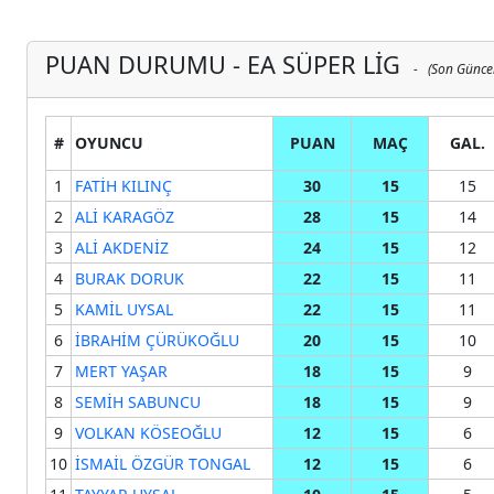
PUAN DURUMU - EA SÜPER LİG
- (Son Güncel
#
OYUNCU
PUAN
MAÇ
GAL.
1
FATİH KILINÇ
30
15
15
2
ALİ KARAGÖZ
28
15
14
3
ALİ AKDENİZ
24
15
12
4
BURAK DORUK
22
15
11
5
KAMİL UYSAL
22
15
11
6
İBRAHİM ÇÜRÜKOĞLU
20
15
10
7
MERT YAŞAR
18
15
9
8
SEMİH SABUNCU
18
15
9
9
VOLKAN KÖSEOĞLU
12
15
6
10
İSMAİL ÖZGÜR TONGAL
12
15
6