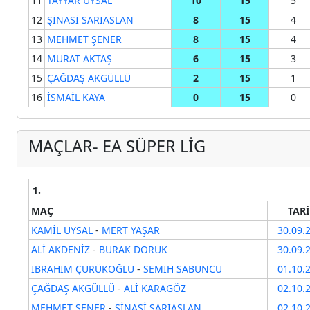
11
TAYYAR UYSAL
10
15
5
12
ŞİNASİ SARIASLAN
8
15
4
13
MEHMET ŞENER
8
15
4
14
MURAT AKTAŞ
6
15
3
15
ÇAĞDAŞ AKGÜLLÜ
2
15
1
16
İSMAİL KAYA
0
15
0
MAÇLAR- EA SÜPER LİG
1.
MAÇ
TAR
KAMİL UYSAL
-
MERT YAŞAR
30.09.
ALİ AKDENİZ
-
BURAK DORUK
30.09.
İBRAHİM ÇÜRÜKOĞLU
-
SEMİH SABUNCU
01.10.
ÇAĞDAŞ AKGÜLLÜ
-
ALİ KARAGÖZ
02.10.
MEHMET ŞENER
-
ŞİNASİ SARIASLAN
02.10.