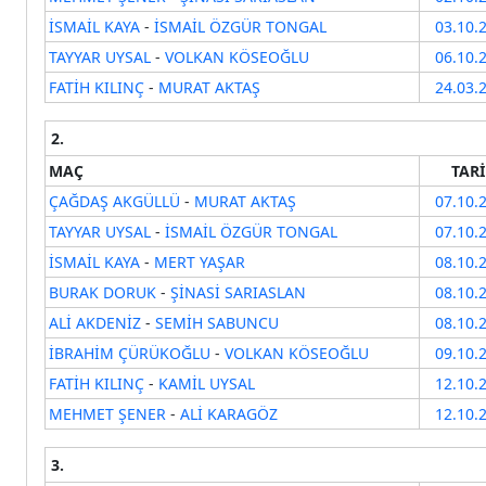
İSMAİL KAYA
-
İSMAİL ÖZGÜR TONGAL
03.10.
TAYYAR UYSAL
-
VOLKAN KÖSEOĞLU
06.10.
FATİH KILINÇ
-
MURAT AKTAŞ
24.03.
2.
MAÇ
TAR
ÇAĞDAŞ AKGÜLLÜ
-
MURAT AKTAŞ
07.10.
TAYYAR UYSAL
-
İSMAİL ÖZGÜR TONGAL
07.10.
İSMAİL KAYA
-
MERT YAŞAR
08.10.
BURAK DORUK
-
ŞİNASİ SARIASLAN
08.10.
ALİ AKDENİZ
-
SEMİH SABUNCU
08.10.
İBRAHİM ÇÜRÜKOĞLU
-
VOLKAN KÖSEOĞLU
09.10.
FATİH KILINÇ
-
KAMİL UYSAL
12.10.
MEHMET ŞENER
-
ALİ KARAGÖZ
12.10.
3.