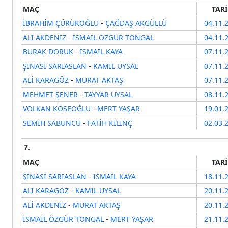
MAÇ
TAR
İBRAHİM ÇÜRÜKOĞLU
-
ÇAĞDAŞ AKGÜLLÜ
04.11.
ALİ AKDENİZ
-
İSMAİL ÖZGÜR TONGAL
04.11.
BURAK DORUK
-
İSMAİL KAYA
07.11.
ŞİNASİ SARIASLAN
-
KAMİL UYSAL
07.11.
ALİ KARAGÖZ
-
MURAT AKTAŞ
07.11.
MEHMET ŞENER
-
TAYYAR UYSAL
08.11.
VOLKAN KÖSEOĞLU
-
MERT YAŞAR
19.01.
SEMİH SABUNCU
-
FATİH KILINÇ
02.03.
7.
MAÇ
TAR
ŞİNASİ SARIASLAN
-
İSMAİL KAYA
18.11.
ALİ KARAGÖZ
-
KAMİL UYSAL
20.11.
ALİ AKDENİZ
-
MURAT AKTAŞ
20.11.
İSMAİL ÖZGÜR TONGAL
-
MERT YAŞAR
21.11.