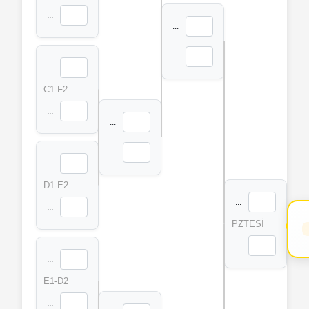
...
...
...
...
C1-F2
...
...
...
...
D1-E2
...
...
PZTESİ
...
...
E1-D2
...