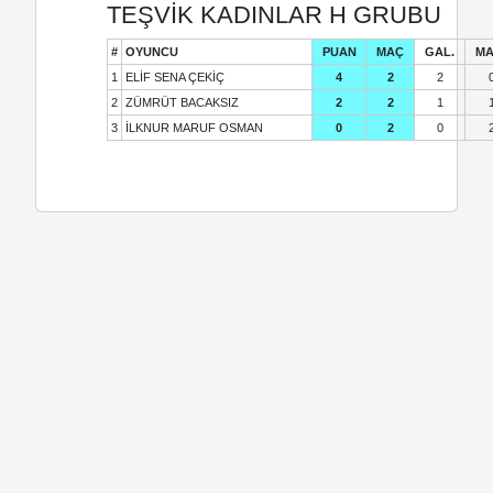
TEŞVİK KADINLAR H GRUBU
#
OYUNCU
PUAN
MAÇ
GAL.
MA
1
ELİF SENA ÇEKİÇ
4
2
2
2
ZÜMRÜT BACAKSIZ
2
2
1
3
İLKNUR MARUF OSMAN
0
2
0