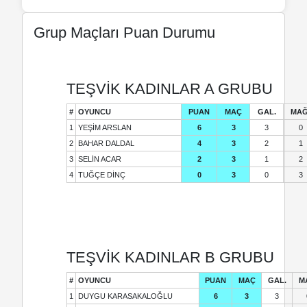
Grup Maçları Puan Durumu
TEŞVİK KADINLAR A GRUBU
#
OYUNCU
PUAN
MAÇ
GAL.
MAĞ
1
YEŞİM ARSLAN
6
3
3
0
2
BAHAR DALDAL
4
3
2
1
3
SELİN ACAR
2
3
1
2
4
TUĞÇE DİNÇ
0
3
0
3
TEŞVİK KADINLAR B GRUBU
#
OYUNCU
PUAN
MAÇ
GAL.
M
1
DUYGU KARASAKALOĞLU
6
3
3