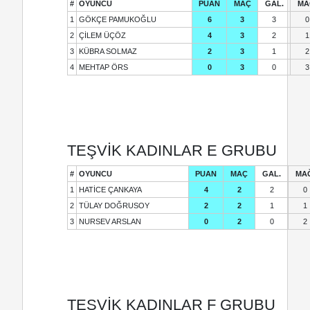
#
OYUNCU
PUAN
MAÇ
GAL.
MA
1
GÖKÇE PAMUKOĞLU
6
3
3
0
2
ÇİLEM ÜÇÖZ
4
3
2
1
3
KÜBRA SOLMAZ
2
3
1
2
4
MEHTAP ÖRS
0
3
0
3
TEŞVİK KADINLAR E GRUBU
#
OYUNCU
PUAN
MAÇ
GAL.
MA
1
HATİCE ÇANKAYA
4
2
2
0
2
TÜLAY DOĞRUSOY
2
2
1
1
3
NURSEV ARSLAN
0
2
0
2
TEŞVİK KADINLAR F GRUBU