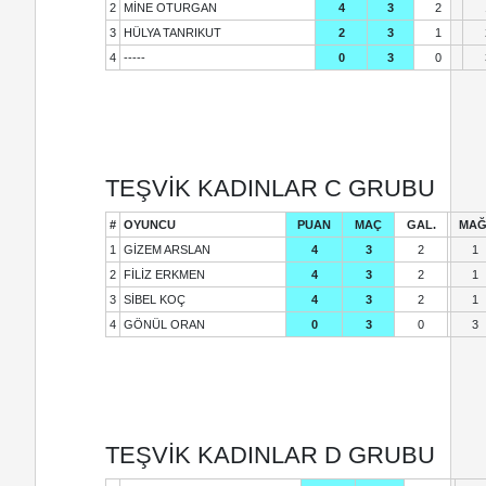
2
MİNE OTURGAN
4
3
2
3
HÜLYA TANRIKUT
2
3
1
4
-----
0
3
0
TEŞVİK KADINLAR C GRUBU
#
OYUNCU
PUAN
MAÇ
GAL.
MAĞ
1
GİZEM ARSLAN
4
3
2
1
2
FİLİZ ERKMEN
4
3
2
1
3
SİBEL KOÇ
4
3
2
1
4
GÖNÜL ORAN
0
3
0
3
TEŞVİK KADINLAR D GRUBU