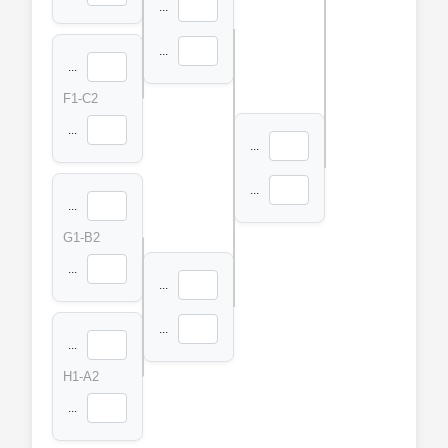
...
...
...
F1-C2
...
...
...
...
G1-B2
...
...
...
...
H1-A2
...