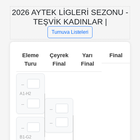
2026 AYTEK LİGLERİ SEZONU -
TEŞVİK KADINLAR |
Turnuva Listeleri
Eleme
Çeyrek
Yarı
Final
Turu
Final
Final
...
A1-H2
...
...
...
...
B1-G2